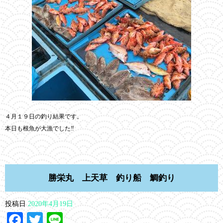
４月１９日の釣り結果です。
本日も根魚が大漁でした‼︎
勝栄丸 上天草 釣り船 鯛釣り
投稿日
2020年4月19日
Facebook
Twitter
Line