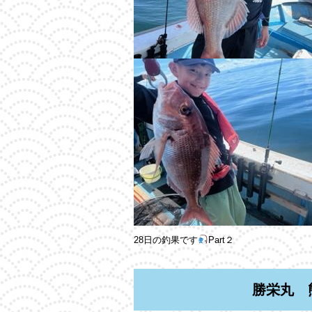
28日の釣果です
Part２
勝栄丸 