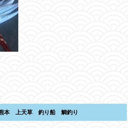
熊本 上天草 釣り船 鯛釣り