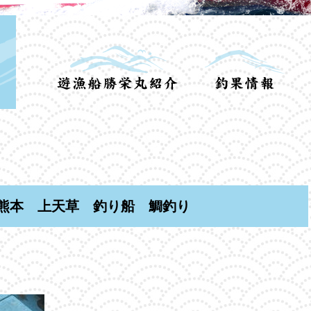
熊本 上天草 釣り船 鯛釣り