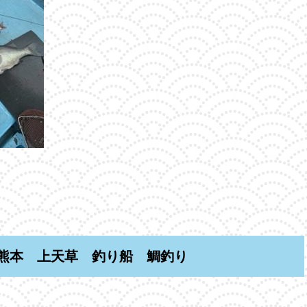
熊本 上天草 釣り船 鯛釣り