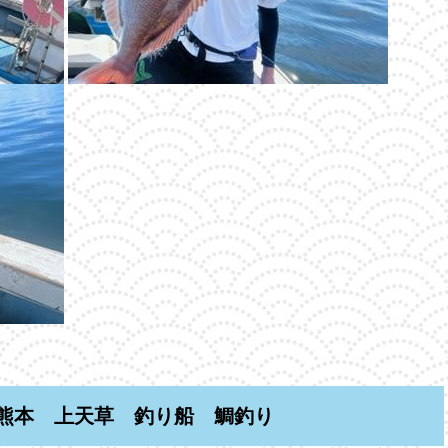
熊本 上天草 釣り船 鯛釣り