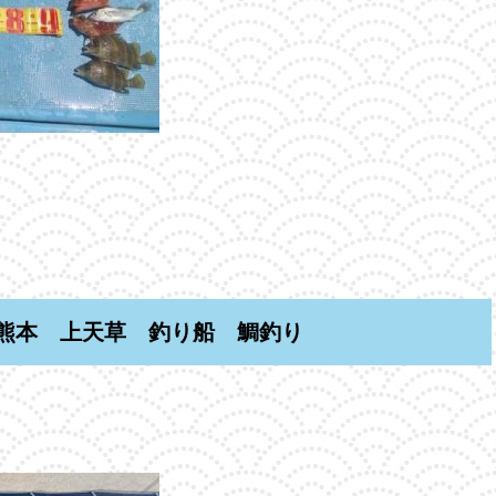
熊本 上天草 釣り船 鯛釣り