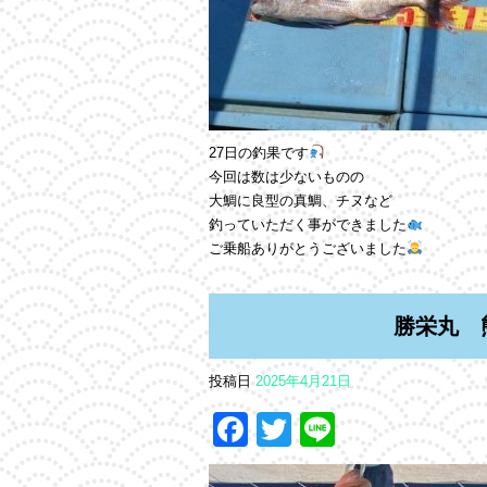
27日の釣果です
今回は数は少ないものの
大鯛に良型の真鯛、チヌなど
釣っていただく事ができました
ご乗船ありがとうございました
勝栄丸 
投稿日
2025年4月21日
Facebook
Twitter
Line