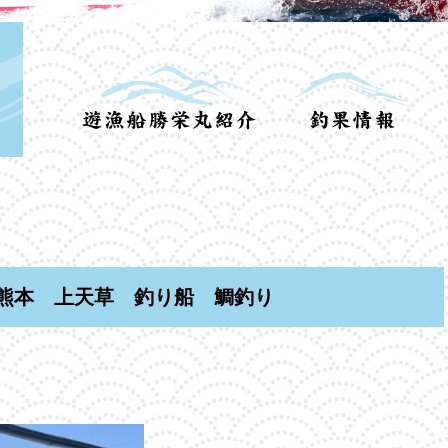
熊本 上天草 釣り船 鯛釣り