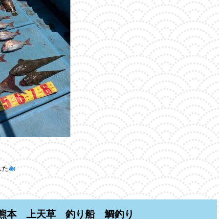
した
熊本 上天草 釣り船 鯛釣り