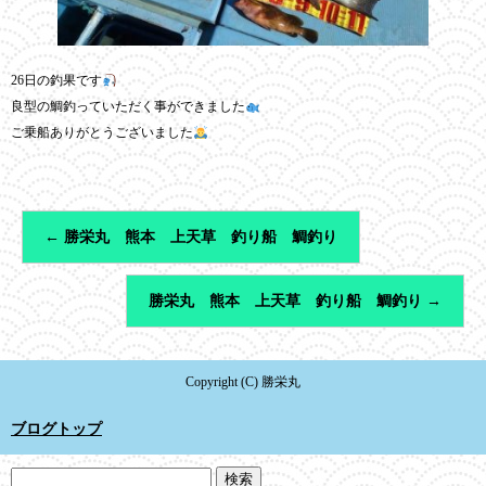
26日の釣果です
良型の鯛釣っていただく事ができました
ご乗船ありがとうございました
←
勝栄丸 熊本 上天草 釣り船 鯛釣り
勝栄丸 熊本 上天草 釣り船 鯛釣り
→
Copyright (C) 勝栄丸
ブログトップ