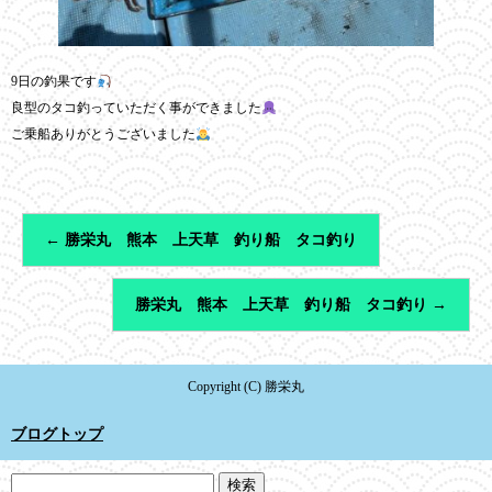
9日の釣果です
良型のタコ釣っていただく事ができました
ご乗船ありがとうございました
←
勝栄丸 熊本 上天草 釣り船 タコ釣り
勝栄丸 熊本 上天草 釣り船 タコ釣り
→
Copyright (C) 勝栄丸
ブログトップ